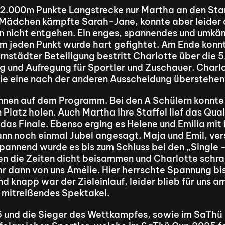
2.000m Punkte Langstrecke nur Martha an den Start u
r Mädchen kämpfte Sarah-Jane, konnte aber leider
n nicht entgehen. Ein enges, spannendes und umkä
 Um jeden Punkt wurde hart gefightet. Am Ende konnt
Arnstädter Beteiligung bestritt Charlotte über die 
 und Aufregung für Sportler und Zuschauer. Charlott
 sie eine nach der anderen Ausscheidung überstehen
nnen auf dem Programm. Bei den A Schülern konnte
Platz holen. Auch Martha ihre Staffel lief das Quali
r das Finale. Ebenso erging es Helene und Emilia mit i
ann noch einmal Jubel angesagt. Maja und Emil, ver
annend wurde es bis zum Schluss bei den „Single - 
n die Zeiten dicht beisammen und Charlotte schram
r dann von uns Amélie. Hier herrschte Spannung bis 
 knapp war der Zieleinlauf, leider blieb für uns am
n mitreißendes Spektakel.
 und die Sieger des Wettkampfes, sowie im SaThü