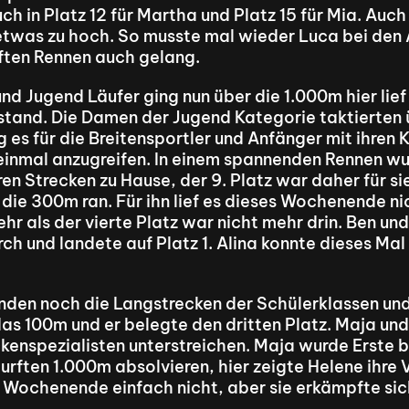
ch in Platz 12 für Martha und Platz 15 für Mia. Auch
twas zu hoch. So musste mal wieder Luca bei den A1
ften Rennen auch gelang.
nd Jugend Läufer ging nun über die 1.000m hier lief 
 stand. Die Damen der Jugend Kategorie taktierten ü
g es für die Breitensportler und Anfänger mit ihren K
inmal anzugreifen. In einem spannenden Rennen wur
en Strecken zu Hause, der 9. Platz war daher für sie
die 300m ran. Für ihn lief es dieses Wochenende ni
ehr als der vierte Platz war nicht mehr drin. Ben un
rch und landete auf Platz 1. Alina konnte dieses Ma
nden noch die Langstrecken der Schülerklassen un
 das 100m und er belegte den dritten Platz. Maja un
ckenspezialisten unterstreichen. Maja wurde Erste b
rften 1.000m absolvieren, hier zeigte Helene ihre V
es Wochenende einfach nicht, aber sie erkämpfte sic