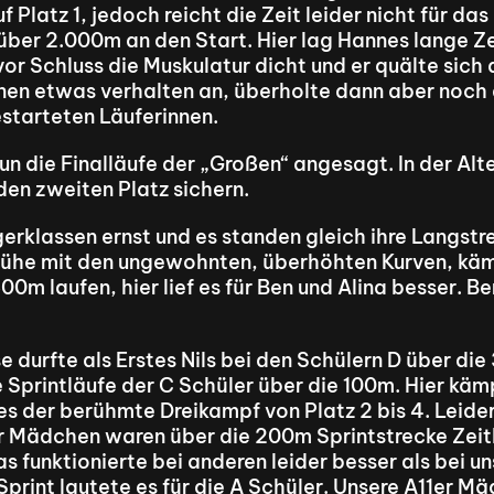
 Platz 1, jedoch reicht die Zeit leider nicht für da
über 2.000m an den Start. Hier lag Hannes lange Zei
r Schluss die Muskulatur dicht und er quälte sich a
en etwas verhalten an, überholte dann aber noch di
estarteten Läuferinnen.
n die Finalläufe der „Großen“ angesagt. In der Alt
den zweiten Platz sichern.
gerklassen ernst und es standen gleich ihre Langs
Mühe mit den ungewohnten, überhöhten Kurven, kämp
00m laufen, hier lief es für Ben und Alina besser. B
 durfte als Erstes Nils bei den Schülern D über die
 Sprintläufe der C Schüler über die 100m. Hier käm
es der berühmte Dreikampf von Platz 2 bis 4. Leide
r Mädchen waren über die 200m Sprintstrecke Zeitlä
 funktionierte bei anderen leider besser als bei uns
Sprint lautete es für die A Schüler. Unsere A11er Mä