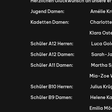
Herzlichen Glückwunsch an unsere er
Jugend Damen:                          Amélie Krüg
Kadetten Damen:                     Charlotte 
                                                           Kl
Schüler A12 Herren:                  Luca Gold
Schüler A12 Damen:                 Sarah-J
Schüler A11 Damen:                  Martha Spie
                                                           
Schüler B10 Herren:                 Julius Krüger 
Schüler B9 Damen:                  Helene Kau
                                                           Emil