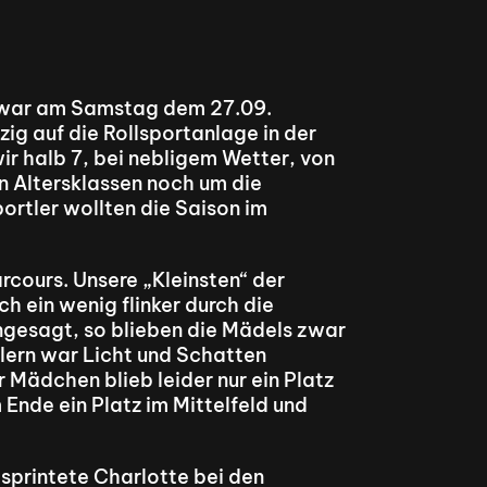
 war am Samstag dem 27.09. 
g auf die Rollsportanlage in der 
r halb 7, bei nebligem Wetter, von 
 Altersklassen noch um die 
rtler wollten die Saison im 
rcours. Unsere „Kleinsten“ der 
h ein wenig flinker durch die 
ngesagt, so blieben die Mädels zwar 
ülern war Licht und Schatten 
Mädchen blieb leider nur ein Platz 
nde ein Platz im Mittelfeld und 
printete Charlotte bei den 