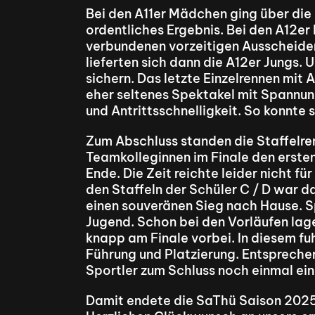
Bei den A11er Mädchen ging über die 
ordentliches Ergebnis. Bei den A12e
verbundenen vorzeitigen Ausscheide
lieferten sich dann die A12er Jungs.
sichern. Das letzte Einzelrennen mit 
eher seltenes Spektakel mit Spannung
und Antrittsschnelligkeit. So konnte
Zum Abschluss standen die Staffelre
Teamkolleginnen im Finale den ersten 
Ende. Die Zeit reichte leider nicht fü
den Staffeln der Schüler C / D war d
einen souveränen Sieg nach Hause. Sp
Jugend. Schon bei den Vorläufen lage
knapp am Finale vorbei. In diesem fuh
Führung und Platzierung. Entsprechend
Sportler zum Schluss noch einmal ei
Damit endete die SaThü Saison 2025