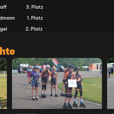
                   3. Platz
mann            1. Platz
l                  2. Platz
hte