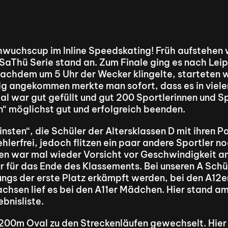
hwuchscup im Inline Speedskating! Früh aufstehen
aThü Serie stand an. Zum Finale ging es nach Leipzi
achdem um 5 Uhr der Wecker klingelte, starteten wi
ig angekommen merkte man sofort, dass es in vielen
l war gut gefüllt und gut 200 Sportlerinnen und Spo
 möglichst gut und erfolgreich beenden.
nsten“, die Schüler der Altersklassen D mit ihren Pa
lerfrei, jedoch flitzen ein paar andere Sportler noc
nen war mal wieder Vorsicht vor Geschwindigkeit a
nur für das Ende des Klassements. Bei unseren A Sch
ngs der erste Platz erkämpft werden, bei den A12er 
hsen lief es bei den A11er Mädchen. Hier stand am E
bnisliste.
200m Oval zu den Streckenläufen gewechselt. Hier s