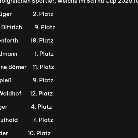
folgreichen Sportler, welche im SaThü Cup 2025 fo
er                 2. Platz
Dittrich          9. Platz
ara Ostenforth          18. Platz
mann              1. Platz
ane Börner     11. Platz
ß                 9. Platz
Mia-Zoe Waldhof       12. Platz
                  4. Platz
fhold            7. Platz
ia Möder                10. Platz