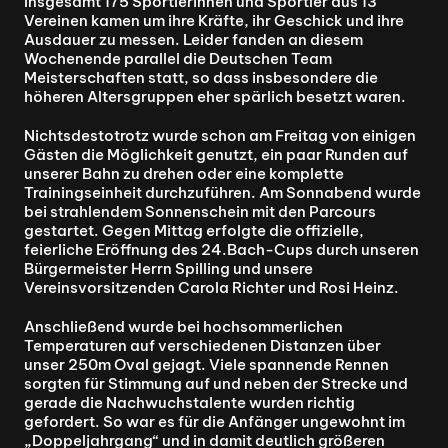
Insgesamt 175 Sportlerinnen und Sportler aus 13 
Vereinen kamen um ihre Kräfte, ihr Geschick und ihre 
Ausdauer zu messen. Leider fanden an diesem 
Wochenende parallel die Deutschen Team 
Meisterschaften statt, so dass insbesondere die 
höheren Altersgruppen eher spärlich besetzt waren.
Nichtsdestotrotz wurde schon am Freitag von einigen 
Gästen die Möglichkeit genutzt, ein paar Runden auf 
unserer Bahn zu drehen oder eine komplette 
Trainingseinheit durchzuführen. Am Sonnabend wurde 
bei strahlendem Sonnenschein mit den Parcours 
gestartet. Gegen Mittag erfolgte die offizielle, 
feierliche Eröffnung des 24.Bach-Cups durch unseren 
Bürgermeister Herrn Spilling und unsere 
Vereinsvorsitzenden Carola Richter und Rosi Heinz.
Anschließend wurde bei hochsommerlichen 
Temperaturen auf verschiedenen Distanzen über 
unser 250m Oval gejagt. Viele spannende Rennen 
sorgten für Stimmung auf und neben der Strecke und 
gerade die Nachwuchstalente wurden richtig 
gefordert. So war es für die Anfänger ungewohnt im 
„Doppeljahrgang“ und in damit deutlich größeren 