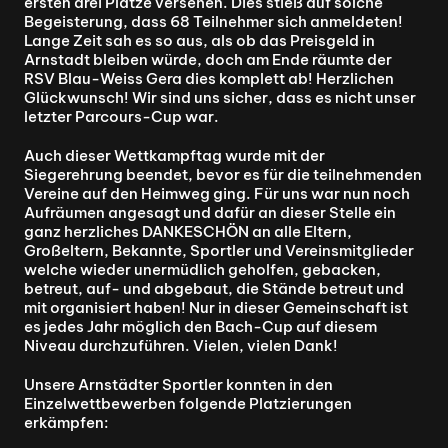
ersten drei Plätze versehen. Dies stieß auf solche 
Begeisterung, dass 68 Teilnehmer sich anmeldeten! 
Lange Zeit sah es so aus, als ob das Preisgeld in 
Arnstadt bleiben würde, doch am Ende räumte der 
RSV Blau-Weiss Gera dies komplett ab! Herzlichen 
Glückwunsch! Wir sind uns sicher, dass es nicht unser 
letzter Parcours-Cup war.
Auch dieser Wettkampftag wurde mit der 
Siegerehrung beendet, bevor es für die teilnehmenden 
Vereine auf den Heimweg ging. Für uns war nun noch 
Aufräumen angesagt und dafür an dieser Stelle ein 
ganz herzliches DANKESCHÖN an alle Eltern, 
Großeltern, Bekannte, Sportler und Vereinsmitglieder 
welche wieder unermüdlich geholfen, gebacken, 
betreut, auf- und abgebaut, die Stände betreut und 
mit organisiert haben! Nur in dieser Gemeinschaft ist 
es jedes Jahr möglich den Bach-Cup auf diesem 
Niveau durchzuführen. Vielen, vielen Dank!
Unsere Arnstädter Sportler konnten in den 
Einzelwettbewerben folgende Platzierungen 
erkämpfen: