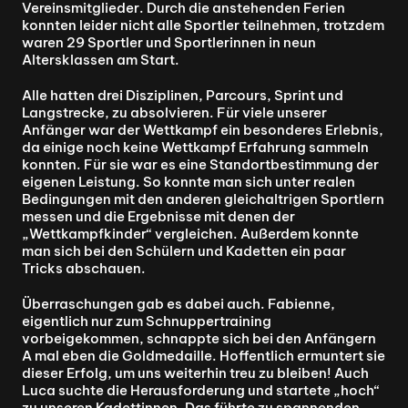
Vereinsmitglieder. Durch die anstehenden Ferien 
konnten leider nicht alle Sportler teilnehmen, trotzdem 
waren 29 Sportler und Sportlerinnen in neun 
Altersklassen am Start.
Alle hatten drei Disziplinen, Parcours, Sprint und 
Langstrecke, zu absolvieren. Für viele unserer 
Anfänger war der Wettkampf ein besonderes Erlebnis, 
da einige noch keine Wettkampf Erfahrung sammeln 
konnten. Für sie war es eine Standortbestimmung der 
eigenen Leistung. So konnte man sich unter realen 
Bedingungen mit den anderen gleichaltrigen Sportlern 
messen und die Ergebnisse mit denen der 
„Wettkampfkinder“ vergleichen. Außerdem konnte 
man sich bei den Schülern und Kadetten ein paar 
Tricks abschauen.
Überraschungen gab es dabei auch. Fabienne, 
eigentlich nur zum Schnuppertraining 
vorbeigekommen, schnappte sich bei den Anfängern 
A mal eben die Goldmedaille. Hoffentlich ermuntert sie 
dieser Erfolg, um uns weiterhin treu zu bleiben! Auch 
Luca suchte die Herausforderung und startete „hoch“ 
zu unseren Kadettinnen. Das führte zu spannenden 