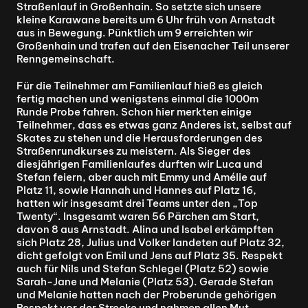
Straßenlauf in Großenhain. So setzte sich unsere 
kleine Karawane bereits um 6 Uhr früh von Arnstadt 
aus in Bewegung. Pünktlich um 9 erreichten wir 
Großenhain und trafen auf den Eisenacher Teil unserer 
Renngemeinschaft.
Für die Teilnehmer am Familienlauf hieß es gleich 
fertig machen und wenigstens einmal die 1000m 
Runde Probe fahren. Schon hier merkten einige 
Teilnehmer, dass es etwas ganz Anderes ist, selbst auf 
Skates zu stehen und die Herausforderungen des 
Straßenrundkurses zu meistern. Als Sieger des 
diesjährigen Familienlaufes durften wir Luca und 
Stefan feiern, aber auch mit Emmy und Amélie auf 
Platz 11, sowie Hannah und Hannes auf Platz 16, 
hatten wir insgesamt drei Teams unter den „Top 
Twenty“. Insgesamt waren 56 Pärchen am Start, 
davon 8 aus Arnstadt. Alina und Isabel erkämpften 
sich Platz 28, Julius und Volker landeten auf Platz 32, 
dicht gefolgt von Emil und Jens auf Platz 35. Respekt 
auch für Nils und Stefan Schlegel (Platz 52) sowie 
Sarah-Jane und Melanie (Platz 53). Gerade Stefan 
und Melanie hatten nach der Proberunde gehörigen 
Respekt vor der Strecke und nahmen allen Mut 